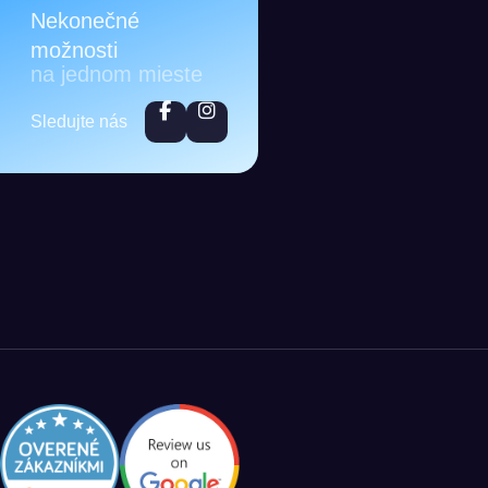
Nekonečné
možnosti
na jednom mieste
Sledujte nás