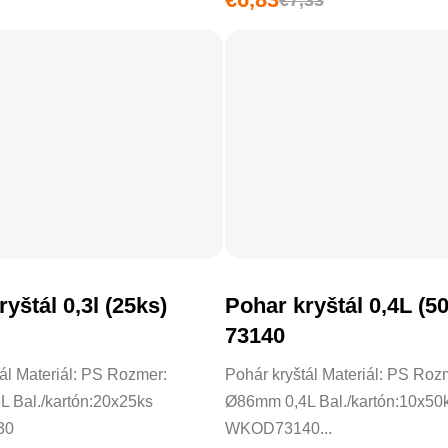
yštál 0,3l (25ks)
Pohar kryštál 0,4L (5
DO KOŠÍKA
DO KOŠÍKA
73140
ál Materiál: PS Rozmer:
Pohár kryštál Materiál: PS Roz
 Bal./kartón:20x25ks
Ø86mm 0,4L Bal./kartón:10x50
30
WKOD73140...