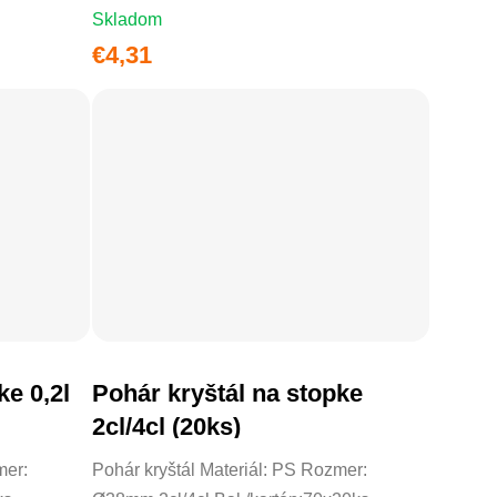
Skladom
€4,31
ke 0,2l
Pohár kryštál na stopke
DO KOŠÍKA
2cl/4cl (20ks)
mer:
Pohár kryštál Materiál: PS Rozmer: