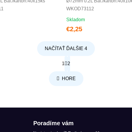
 Bal./kartón:40x15ks
Ø72mm 0.2L Bal./kartón:40x10
11
WKOD73112
Skladom
€2,25
NAČÍTAŤ ĎALŠIE 4
Stránkovanie
1
2
Ovládacie prvky výpisu
HORE
Poradíme vám