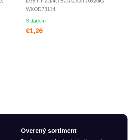
ks
Ø38mm 2cl/4cl Bal./kartón:70x20ks
WKOD73114
Skladom
€1,26
Overený sortiment