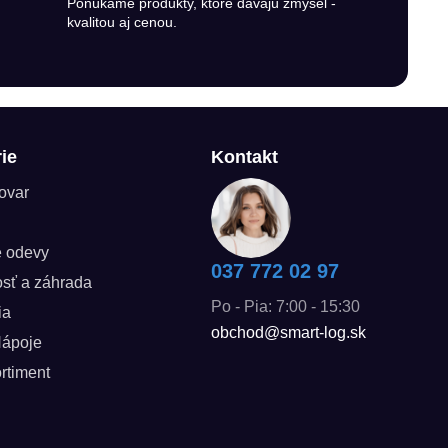
Ponúkame produkty, ktoré dávajú zmysel -
kvalitou aj cenou.
ie
Kontakt
tovar
é odevy
037 772 02 97
sť a záhrada
Po - Pia: 7:00 - 15:30
ia
obchod@smart-log.sk
Nápoje
rtiment