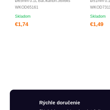
Ø65mm 0.1L Bal./kartón:36x6ks
Ø51mm 0.1L
WKOD65161
WKOD731
Skladom
Skladom
€1,74
€1,49
Rýchle doručenie