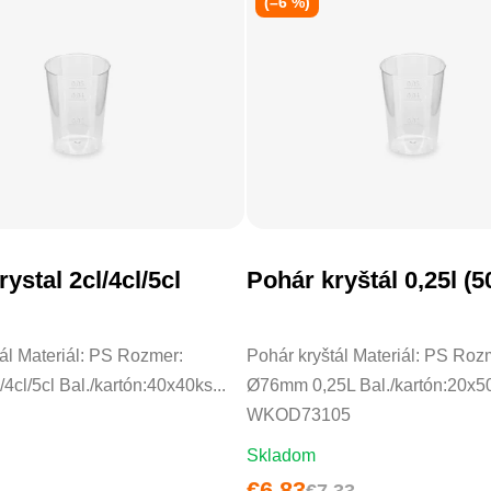
(–6 %)
ystal 2cl/4cl/5cl
Pohár kryštál 0,25l (5
DO KOŠÍKA
DO KOŠÍKA
ál Materiál: PS Rozmer:
Pohár kryštál Materiál: PS Roz
cl/5cl Bal./kartón:40x40ks...
Ø76mm 0,25L Bal./kartón:20x5
WKOD73105
Skladom
€6,83
€7,33