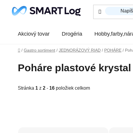
Prejsť na obsah
Akciový tovar
Drogéria
Hobby,farby,nár
Domov
/
Gastro sortiment
/
JEDNORÁZOVÝ RIAD
/
POHÁRE
/
Pohá
Poháre plastové krystal
Stránka
1
z
2
-
16
položiek celkom
Výpis produktov