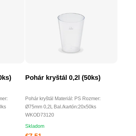
0ks)
Pohár kryštál 0,2l (50ks)
DO KOŠÍKA
mer:
Pohár kryštál Materiál: PS Rozmer:
0ks
Ø75mm 0,2L Bal./kartón:20x50ks
WKOD73120
Skladom
€7,51