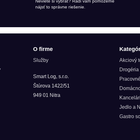
Neviete si vybrať? Radi vám pomôžeme
nájsť to správne riešenie.
O firme
Kategór
Služby
Akciový 
y
Drogéria
Smart Log, s.r.o.
Pracovn
Štúrova 1422/51
Domácno
949 01 Nitra
Kancelár
Jedlo a 
Gastro so