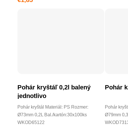
Pohár kryštáľ 0,2l balený
Pohár kr
DO KOŠÍKA
jednotlivo
Pohár kryštál Materiál: PS Rozmer:
Pohár kryšt
Ø73mm 0,2L Bal./kartón:30x100ks
Ø79mm 0,3L
WKOD65122
WKOD731