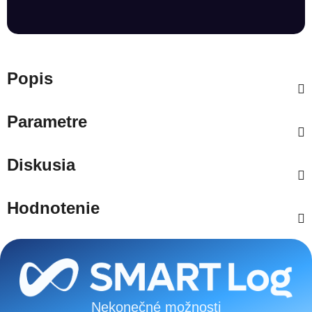
Popis
Parametre
Diskusia
Hodnotenie
Zápätie
Nekonečné možnosti