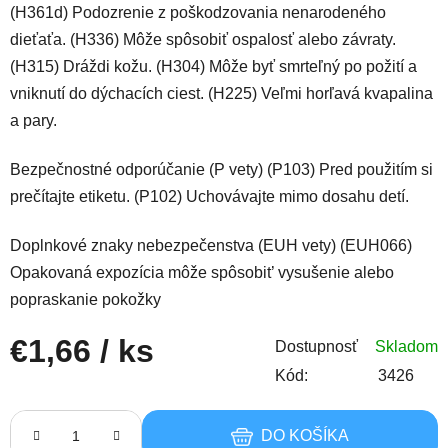
(H361d) Podozrenie z poškodzovania nenarodeného
dieťaťa. (H336) Môže spôsobiť ospalosť alebo závraty.
(H315) Dráždi kožu. (H304) Môže byť smrteľný po požití a
vniknutí do dýchacích ciest. (H225) Veľmi horľavá kvapalina
a pary.
Bezpečnostné odporúčanie (P vety) (P103) Pred použitím si
prečítajte etiketu. (P102) Uchovávajte mimo dosahu detí.
Doplnkové znaky nebezpečenstva (EUH vety) (EUH066)
Opakovaná expozícia môže spôsobit’ vysušenie alebo
popraskanie pokožky
€1,66
/ ks
Dostupnosť
Skladom
Kód:
3426
Jednotková cena:
DO KOŠÍKA