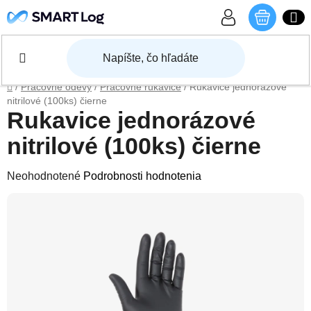
Prejsť na obsah
NÁKU
Domov
/
Pracovné odevy
/
Pracovné rukavice
/
Rukavice jednorázové
nitrilové (100ks) čierne
Rukavice jednorázové
nitrilové (100ks) čierne
Priemerné hodnotenie produktu je 0,0 z 5 hviezdičiek.
Neohodnotené
Podrobnosti hodnotenia