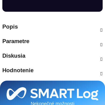
Popis
Parametre
Diskusia
Hodnotenie
Zápätie
Nekonečné možnosti