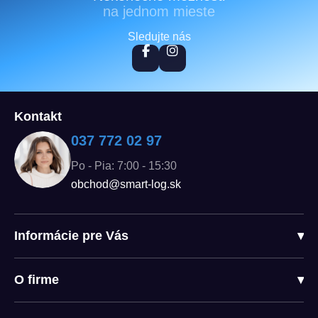
na jednom mieste
Sledujte nás
Kontakt
037 772 02 97
Po - Pia: 7:00 - 15:30
obchod@smart-log.sk
Informácie pre Vás
▾
O firme
▾