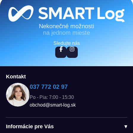
Zápätie
Nekonečné možnosti
na jednom mieste
Sledujte nás
Kontakt
037 772 02 97
Po - Pia: 7:00 - 15:30
obchod@smart-log.sk
Informácie pre Vás
▾