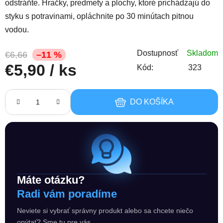
odstráňte. Hračky, predmety a plochy, ktoré prichádzajú do
styku s potravinami, opláchnite po 30 minútach pitnou
vodou.
Dostupnosť
Skladom
€6,66
–11 %
€5,90
/ ks
Kód:
323
Jednotková cena:
DO KOŠÍKA
Máte otázku?
Radi vám poradíme
Neviete si vybrať správny produkt alebo sa chcete niečo
opýtať? Sme tu pre vás.