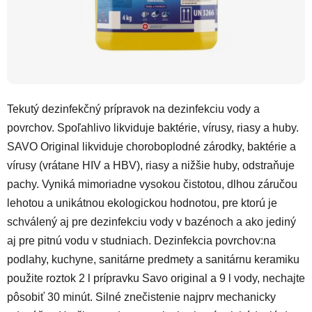
Tekutý dezinfekčný prípravok na dezinfekciu vody a
povrchov. Spoľahlivo likviduje baktérie, vírusy, riasy a huby.
SAVO Original likviduje choroboplodné zárodky, baktérie a
vírusy (vrátane HIV a HBV), riasy a nižšie huby, odstraňuje
pachy. Vyniká mimoriadne vysokou čistotou, dlhou záručou
lehotou a unikátnou ekologickou hodnotou, pre ktorú je
schválený aj pre dezinfekciu vody v bazénoch a ako jediný
aj pre pitnú vodu v studniach. Dezinfekcia povrchov:na
podlahy, kuchyne, sanitárne predmety a sanitárnu keramiku
použite roztok 2 l prípravku Savo original a 9 l vody, nechajte
pôsobiť 30 minút. Silné znečistenie najprv mechanicky