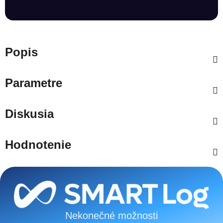
Popis
Parametre
Diskusia
Hodnotenie
Zápätie
Nekonečné možnosti