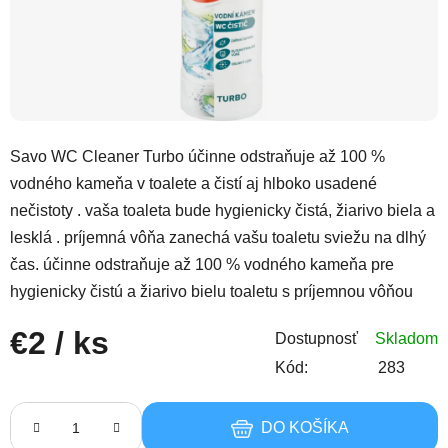
Savo WC Cleaner Turbo účinne odstraňuje až 100 %
vodného kameňa v toalete a čistí aj hlboko usadené
nečistoty . vaša toaleta bude hygienicky čistá, žiarivo biela a
lesklá . príjemná vôňa zanechá vašu toaletu sviežu na dlhý
čas. účinne odstraňuje až 100 % vodného kameňa pre
hygienicky čistú a žiarivo bielu toaletu s príjemnou vôňou
€2
/ ks
Dostupnosť
Skladom
Kód:
283
Jednotková cena:
DO KOŠÍKA