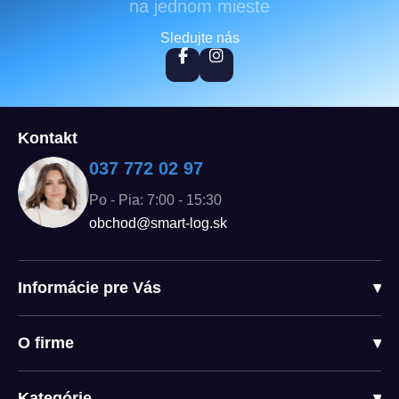
na jednom mieste
Sledujte nás
Kontakt
037 772 02 97
Po - Pia: 7:00 - 15:30
obchod@smart-log.sk
Informácie pre Vás
▾
O firme
▾
Kategórie
▾