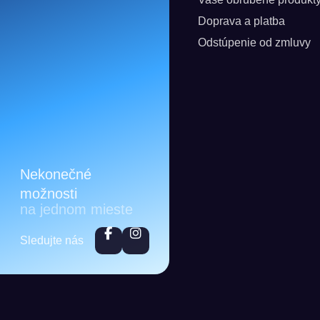
Doprava a platba
Odstúpenie od zmluvy
Nekonečné
možnosti
na jednom mieste
Sledujte nás