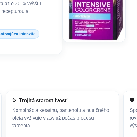
ka až o 20 % vyššiu
 receptúrou a
otrvajúca intenzita
✨
Trojitá starostlivosť
🛡️
Kombinácia keratínu, pantenolu a nutričného
Spo
oleja vyživuje vlasy už počas procesu
rov
farbenia.
výs