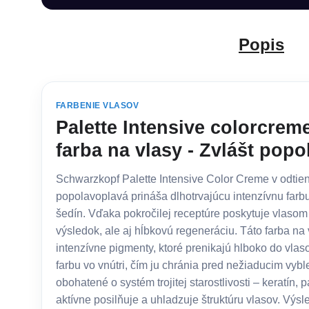
Popis
FARBENIE VLASOV
Palette Intensive colorcreme
farba na vlasy - Zvlášt pop
Schwarzkopf Palette Intensive Color Creme v odtien
popolavoplavá prináša dlhotrvajúcu intenzívnu farbu
šedín. Vďaka pokročilej receptúre poskytuje vlasom 
výsledok, ale aj hĺbkovú regeneráciu. Táto farba na
intenzívne pigmenty, ktoré prenikajú hlboko do vla
farbu vo vnútri, čím ju chránia pred nežiaducim vyb
obohatené o systém trojitej starostlivosti – keratín, p
aktívne posilňuje a uhladzuje štruktúru vlasov. Výsl