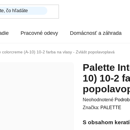
adie
Pracovné odevy
Domácnosť a záhrada
e colorcreme (A-10) 10-2 farba na vlasy - Zvlášt popolavoplavá
Palette In
10) 10-2 f
popolavo
Priemerné hodnotenie p
Neohodnotené
Podrob
Značka:
PALETTE
S obsahom keratí