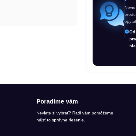
Nevie
produ
opýta
Od
pr
nie
Poradíme vám
Neviete si vybrať? Radi vám pomôžeme
nájsť to správne riešenie.