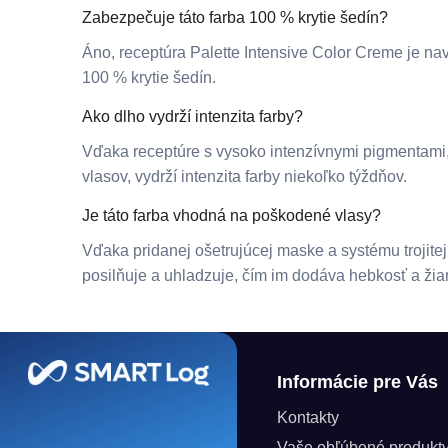
Zabezpečuje táto farba 100 % krytie šedín?
Áno, receptúra Palette Intensive Color Creme je na
100 % krytie šedín.
Ako dlho vydrží intenzita farby?
Vďaka receptúre s vysoko intenzívnymi pigmentami,
vlasov, vydrží intenzita farby niekoľko týždňov.
Je táto farba vhodná na poškodené vlasy?
Vďaka pridanej ošetrujúcej maske a systému trojitej s
posilňuje a uhladzuje, čím im dodáva hebkosť a žiar
Zápätie
Informácie pre Vás
Kontakty
Vaše obľúbené produkt