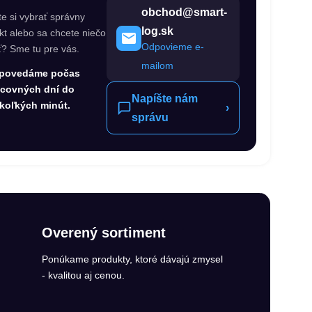
obchod@smart-
te si vybrať správny
log.sk
kt alebo sa chcete niečo
Odpovieme e-
ť? Sme tu pre vás.
mailom
povedáme počas
acovných dní do
Napíšte nám
koľkých minút.
›
správu
Overený sortiment
Ponúkame produkty, ktoré dávajú zmysel
- kvalitou aj cenou.