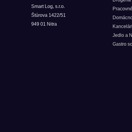
Smart Log, s.r.o.
Pracovn
Štúrova 1422/51
Domácno
949 01 Nitra
Kancelár
Jedlo a 
Gastro so