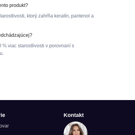
ento produkt?
arostlivosti, ktorý zahŕňa keratín, pantenol a
redchádzajúcej?
 % viac starostlivosti v porovnaní s
u.
ie
Kontakt
tovar