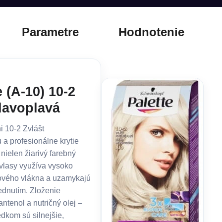
Parametre
Hodnotenie
 (A-10) 10-2
olavoplavá
i 10-2 Zvlášt
 a profesionálne krytie
nielen žiarivý farebný
 vlasy využíva vysoko
sového vlákna a uzamykajú
lednutím. Zloženie
antenol a nutričný olej –
edkom sú silnejšie,