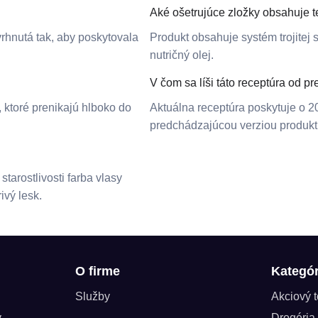
Aké ošetrujúce zložky obsahuje t
vrhnutá tak, aby poskytovala
Produkt obsahuje systém trojitej st
nutričný olej.
V čom sa líši táto receptúra od p
 ktoré prenikajú hlboko do
Aktuálna receptúra poskytuje o 20
predchádzajúcou verziou produkt
tarostlivosti farba vlasy
ivý lesk.
O firme
Kategór
Služby
Akciový 
y
Drogéria