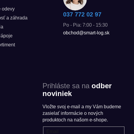
é odevy
037 772 02 97
sť a záhrada
Po - Pia: 7:00 - 15:30
ia
obchod@smart-log.sk
Nápoje
rtiment
Prihláste sa na
odber
noviniek
Vložte svoj e-mail a my Vám budeme
zasielať informácie o nových
produktoch na našom e-shope.
Email