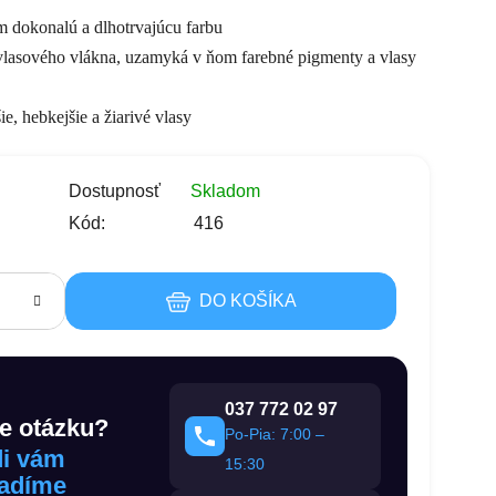
 dokonalú a dlhotrvajúcu farbu
vlasového vlákna, uzamyká v ňom farebné pigmenty a vlasy
k
ie, hebkejšie a žiarivé vlasy
s
Dostupnosť
Skladom
Kód:
416
DO KOŠÍKA
037 772 02 97
e otázku?
Po-Pia: 7:00 –
i vám
15:30
adíme