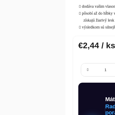
dodáva vašim vlasom
pôsobí až do hĺbky 
získajú žiarivý les
výsledkom sú silnejš
€2,44
/ k
Jednotková cena:
Mát
Rad
por