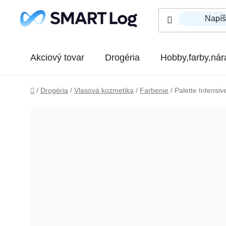
Prejsť na obsah
Akciový tovar
Drogéria
Hobby,farby,nár
Domov
/
Drogéria
/
Vlasová kozmetika
/
Farbenie
/
Palette Intensiv