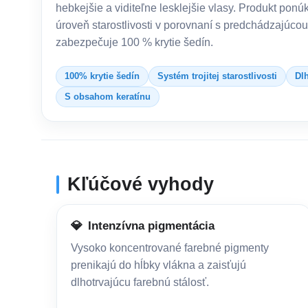
hebkejšie a viditeľne lesklejšie vlasy. Produkt ponú
úroveň starostlivosti v porovnaní s predchádzajúcou
zabezpečuje 100 % krytie šedín.
100% krytie šedín
Systém trojitej starostlivosti
Dlh
S obsahom keratínu
Kľúčové vyhody
💎
Intenzívna pigmentácia
Vysoko koncentrované farebné pigmenty
prenikajú do hĺbky vlákna a zaisťujú
dlhotrvajúcu farebnú stálosť.