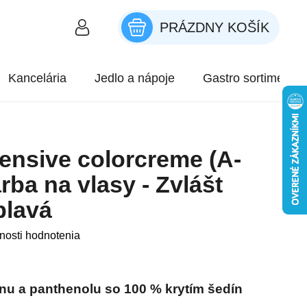
PRÁZDNY KOŠÍK
NÁKUPNÝ KOŠÍK
Kancelária
Jedlo a nápoje
Gastro sortiment
tensive colorcreme (A-
arba na vlasy - Zvlášt
plavá
roduktu je 0,0 z 5 hviezdičiek.
nosti hodnotenia
nu a panthenolu so 100 % krytím šedín