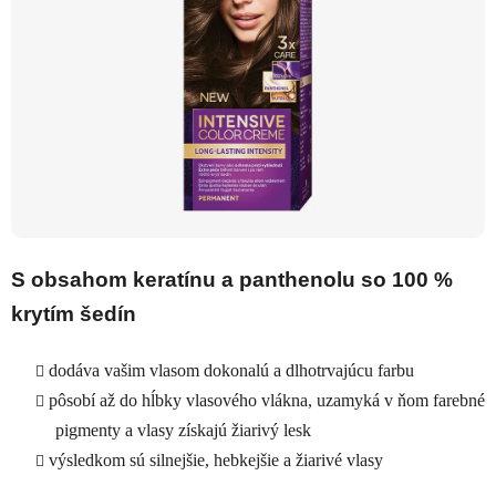
S obsahom keratínu a panthenolu so 100 %
krytím šedín
dodáva vašim vlasom dokonalú a dlhotrvajúcu farbu
pôsobí až do hĺbky vlasového vlákna, uzamyká v ňom farebné
pigmenty a vlasy získajú žiarivý lesk
výsledkom sú silnejšie, hebkejšie a žiarivé vlasy