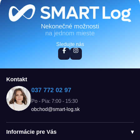
Zápätie
Nekonečné možnosti
na jednom mieste
Sledujte nás
Kontakt
037 772 02 97
Po - Pia: 7:00 - 15:30
obchod@smart-log.sk
Informácie pre Vás
▾