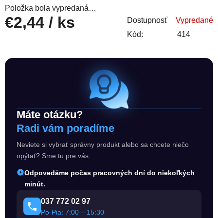
Položka bola vypredaná…
€2,44
/ ks
Dostupnosť
Vypredané
Kód:
414
Jednotková cena:
Máte otázku?
Radi vám poradíme
Neviete si vybrať správny produkt alebo sa chcete niečo
opýtať? Sme tu pre vás.
Odpovedáme počas pracovných dní do niekoľkých
minút.
037 772 02 97
Po-Pia: 7:00 – 15:30