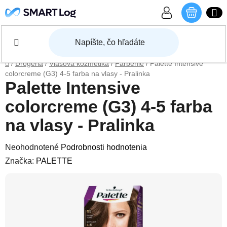
Prejsť na obsah
NÁKU
Domov
/
Drogéria
/
Vlasová kozmetika
/
Farbenie
/
Palette Intensive
colorcreme (G3) 4-5 farba na vlasy - Pralinka
Palette Intensive
colorcreme (G3) 4-5 farba
na vlasy - Pralinka
Priemerné hodnotenie produktu je 0,0 z 5 hviezdičiek.
Neohodnotené
Podrobnosti hodnotenia
Značka:
PALETTE