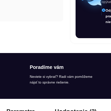
opýta
Od
pr
nie
Poradíme vám
Neviete si vybrať? Radi vám pomôžeme
nájsť to správne riešenie.