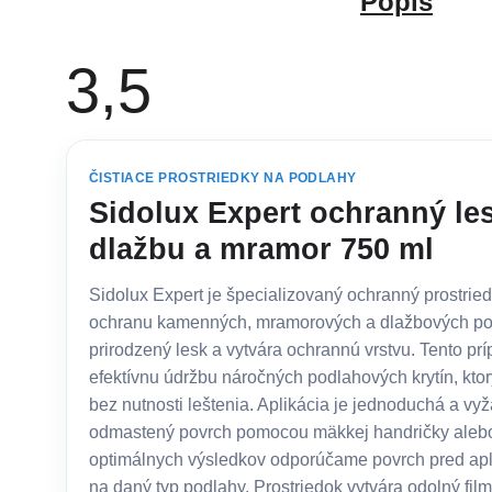
Popis
3,5
Priemerné hodnotenie produktu je 3,5 z 5 hviezdičiek.
2 hodnotenia
ČISTIACE PROSTRIEDKY NA PODLAHY
Sidolux Expert ochranný le
dlažbu a mramor 750 ml
Sidolux Expert je špecializovaný ochranný prostried
ochranu kamenných, mramorových a dlažbových po
prirodzený lesk a vytvára ochrannú vrstvu. Tento prí
efektívnu údržbu náročných podlahových krytín, kt
bez nutnosti leštenia. Aplikácia je jednoduchá a vy
odmastený povrch pomocou mäkkej handričky alebo
optimálnych výsledkov odporúčame povrch pred apl
na daný typ podlahy. Prostriedok vytvára odolný film