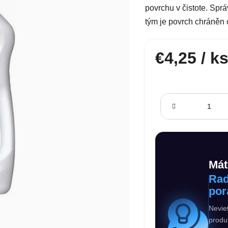
povrchu v čistote. Spr
tým je povrch chráněn o
€4,25
/ k
Jednotková cena:
Mát
Rad
por
Nevie
produ