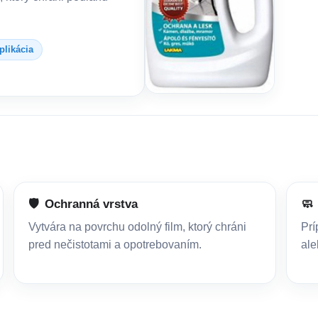
likácia
🛡️
Ochranná vrstva
🧼
Vytvára na povrchu odolný film, ktorý chráni
Prí
pred nečistotami a opotrebovaním.
ale