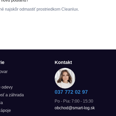
a novú podlahu?
né najskôr odmastiť prostriedkom Cleanlux.
ie
Kontakt
tovar
é odevy
037 772 02 97
sť a záhrada
Po - Pia: 7:00 - 15:30
ia
obchod@smart-log.sk
Nápoje