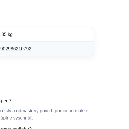
.85 kg
5902986210792
xpert?
a čistý a odmastený povrch pomocou mäkkej
 úplne vyschnúť.