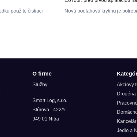
Čo robiť pred prvou aplikáciou n
dku použite čistiaci
Novú podlahovú krytinu je potreb
O firme
Kategór
Služby
Akciový 
y
Drogéria
Smart Log, s.r.o.
Pracovn
Štúrova 1422/51
Domácno
949 01 Nitra
Kancelár
Jedlo a 