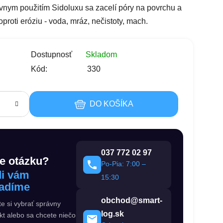
ávnym použitím Sidoluxu sa zacelí póry na povrchu a
proti eróziu - voda, mráz, nečistoty, mach.
s
Dostupnosť
Skladom
Kód:
330
DO KOŠÍKA
037 772 02 97
e otázku?
Po-Pia: 7:00 –
i vám
15:30
adíme
obchod@smart-
te si vybrať správny
log.sk
kt alebo sa chcete niečo