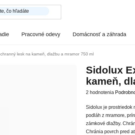
adie
Pracovné odevy
Domácnosť a záhrada
ochranný lesk na kameň, dlažbu a mramor 750 ml
Sidolux E
kameň, dl
Priemerné hodnotenie p
2 hodnotenia
Podrobno
Sidolux je prostriedok
podláh z mramore, prí
zámkové dlažby. Chráni
Chránia povrch pred a