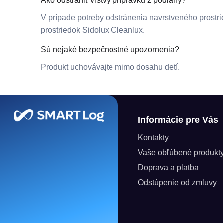
Ako odstrániť vrstvy prípravku z podlahy?
V prípade potreby odstránenia navrstveného prostrie
prostriedok Sidolux Cleanlux.
Sú nejaké bezpečnostné upozornenia?
Produkt uchovávajte mimo dosahu detí.
Zápätie
Informácie pre Vás
Kontakty
Vaše obľúbené produkt
Doprava a platba
Odstúpenie od zmluvy