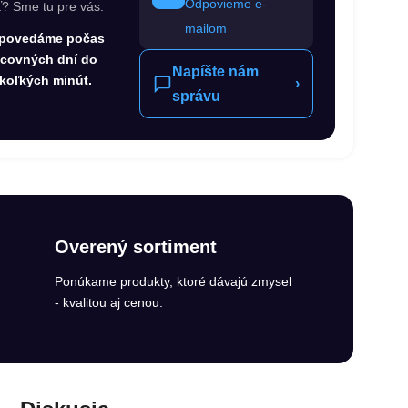
Odpovieme e-
ť? Sme tu pre vás.
mailom
povedáme počas
acovných dní do
Napíšte nám
koľkých minút.
›
správu
Overený sortiment
Ponúkame produkty, ktoré dávajú zmysel
- kvalitou aj cenou.