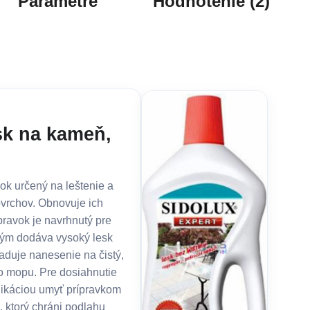
Parametre
Hodnotenie (2)
sk na kameň,
ok určený na leštenie a
vrchov. Obnovuje ich
pravok je navrhnutý pre
orým dodáva vysoký lesk
žaduje nanesenie na čistý,
 mopu. Pre dosiahnutie
ikáciou umyť prípravkom
, ktorý chráni podlahu