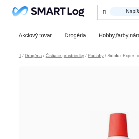
Prejsť na obsah
Akciový tovar
Drogéria
Hobby,farby,nár
Domov
/
Drogéria
/
Čistiace prostriedky
/
Podlahy
/
Sidolux Expert 