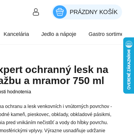
PRÁZDNY KOŠÍK
NÁKUPNÝ KOŠÍK
Kancelária
Jedlo a nápoje
Gastro sortiment
xpert ochranný lesk na
ažbu a mramor 750 ml
roduktu je 3,5 z 5 hviezdičiek.
sti hodnotenia
 na ochranu a lesk venkovních i vnútorných povrchov -
rodné kameň, pieskovec, obklady, obkladové pásikmi,
a pred vnikáním nečistôť a vody do hĺbky povrchu.
tmosférickými vplyvy. Výrazne usnadňuje udržanie