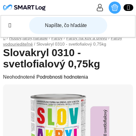
Prejsť na obsah
NÁKU
Domov
/
Hobby,farby,náradie
/
Farby
/
Farby na kov a drevo
/
Farby
vodouriediteľné
/
Slovakryl 0310 - svetlofialový 0,75kg
Slovakryl 0310 -
svetlofialový 0,75kg
Priemerné hodnotenie produktu je 0,0 z 5 hviezdičiek.
Neohodnotené
Podrobnosti hodnotenia