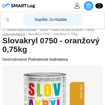
Prejsť na obsah
NÁKU
Domov
/
Hobby,farby,náradie
/
Farby
/
Farby na kov a drevo
/
Farby
vodouriediteľné
/
Slovakryl 0750 - oranžový 0,75kg
Slovakryl 0750 - oranžový
0,75kg
Priemerné hodnotenie produktu je 0,0 z 5 hviezdičiek.
Neohodnotené
Podrobnosti hodnotenia