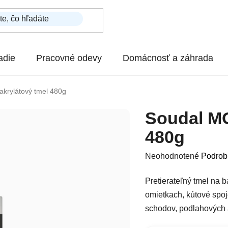
adie
Pracovné odevy
Domácnosť a záhrada
rylátový tmel 480g
Soudal M
480g
Priemerné hodnotenie p
Neohodnotené
Podrob
Pretierateľný tmel na b
omietkach, kútové spoje
schodov, podlahových a