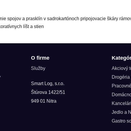
spojov a prasklín v sadrokartónoch pripojovacie škáry rámov ok
ratívnych líšt a stien
O firme
Kategór
Služby
Akciový 
y
Drogéria
Smart Log, s.r.o.
Pracovn
Štúrova 1422/51
Domácno
949 01 Nitra
Kancelár
Jedlo a 
Gastro so