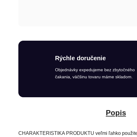
Rýchle doručenie
Objednávky expedujeme bez zbytočného
čakania, väčšinu tovaru máme skladom.
Popis
CHARAKTERISTIKA PRODUKTU veľmi ľahko použiteľný fa