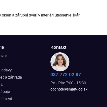
ien a zárubní dverí v interiéri utesnenie škár
ie
Kontakt
tovar
é odevy
037 772 02 97
sť a záhrada
Po - Pia: 7:00 - 15:30
ia
obchod@smart-log.sk
Nápoje
rtiment