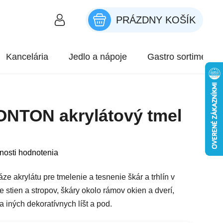
PRÁZDNY KOŠÍK
NÁKUPNÝ KOŠÍK
Kancelária
Jedlo a nápoje
Gastro sortiment
ONTON akrylátový tmel
roduktu je 0,0 z 5 hviezdičiek.
nosti hodnotenia
áze akrylátu pre tmelenie a tesnenie škár a trhlín v
 stien a stropov, škáry okolo rámov okien a dverí,
 iných dekoratívnych líšt a pod.