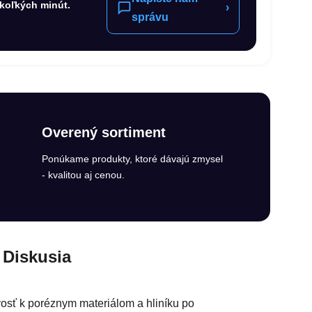
koľkých minút.
›
správu
Overený sortiment
Ponúkame produkty, ktoré dávajú zmysel
- kvalitou aj cenou.
Diskusia
sť k poréznym materiálom a hliníku po