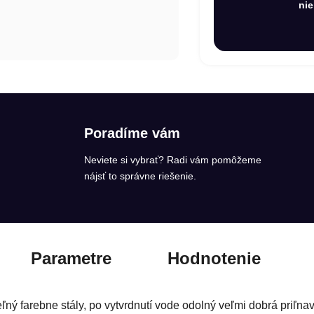
nie
Poradíme vám
Neviete si vybrať? Radi vám pomôžeme
nájsť to správne riešenie.
Parametre
Hodnotenie
rebne stály, po vytvrdnutí vode odolný veľmi dobrá priľnavo