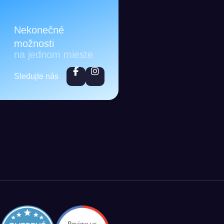
Nekonečné
možnosti
na jednom mieste
Sledujte nás