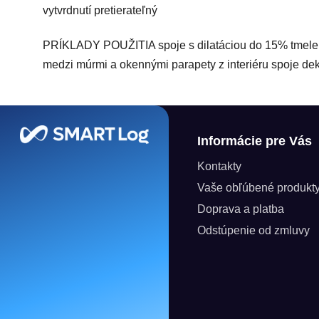
vytvrdnutí pretierateľný
PRÍKLADY POUŽITIA spoje s dilatáciou do 15% tmelenie 
medzi múrmi a okennými parapety z interiéru spoje deko
Zápätie
Informácie pre Vás
Kontakty
Vaše obľúbené produkt
Doprava a platba
Odstúpenie od zmluvy