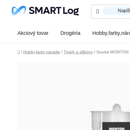
Prejsť na obsah
Akciový tovar
Drogéria
Hobby,farby,nár
Domov
/
Hobby,farby,náradie
/
Tmely a silikóny
/
Soudal MONTON ak