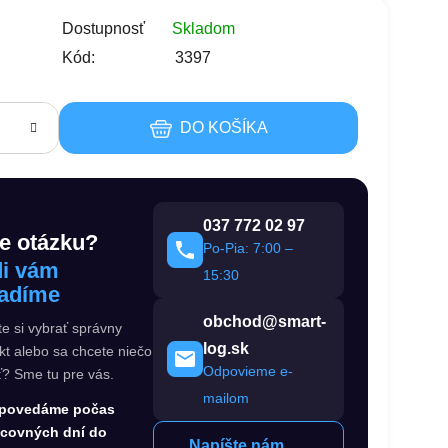
s
Dostupnosť
Skladom
Kód:
3397
DO KOŠÍKA
037 772 02 97
e otázku?
Po-Pia: 7:00 –
i vám
15:30
adíme
obchod@smart-
te si vybrať správny
log.sk
kt alebo sa chcete niečo
Odpovieme e-
ť? Sme tu pre vás.
mailom
povedáme počas
acovných dní do
Napíšte nám