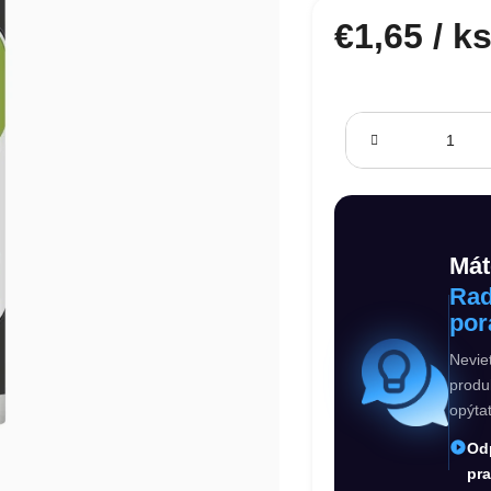
€1,65
/ k
Jednotková cena:
Mát
Rad
por
Nevie
produ
opýta
Od
pr