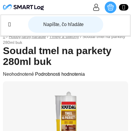
Prejsť na obsah
NÁKU
Domov
/
Hobby,farby,náradie
/
Tmely a silikóny
/
Soudal tmel na parkety
280ml buk
Soudal tmel na parkety
280ml buk
Priemerné hodnotenie produktu je 0,0 z 5 hviezdičiek.
Neohodnotené
Podrobnosti hodnotenia