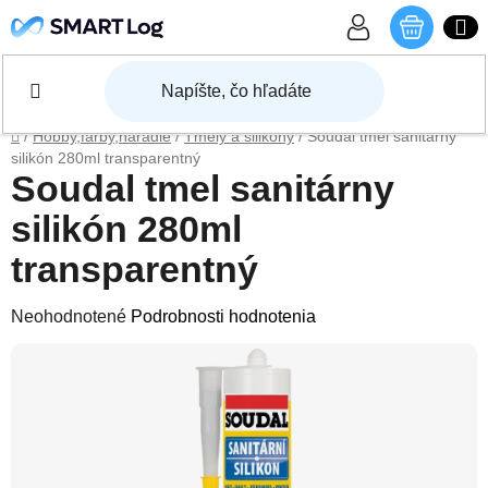
Prejsť na obsah
NÁKU
Domov
/
Hobby,farby,náradie
/
Tmely a silikóny
/
Soudal tmel sanitárny
silikón 280ml transparentný
Soudal tmel sanitárny
silikón 280ml
transparentný
Priemerné hodnotenie produktu je 0,0 z 5 hviezdičiek.
Neohodnotené
Podrobnosti hodnotenia