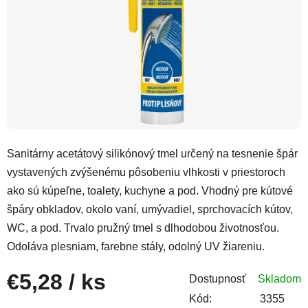
Sanitárny acetátový silikónový tmel určený na tesnenie špár
vystavených zvýšenému pôsobeniu vlhkosti v priestoroch
ako sú kúpeľne, toalety, kuchyne a pod. Vhodný pre kútové
špáry obkladov, okolo vaní, umývadiel, sprchovacích kútov,
WC, a pod. Trvalo pružný tmel s dlhodobou životnosťou.
Odoláva plesniam, farebne stály, odolný UV žiareniu.
€5,28
/ ks
Dostupnosť
Skladom
Kód:
3355
Jednotková cena: