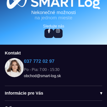
Zápätie
Nekonečné možnosti
na jednom mieste
Sledujte nás
Kontakt
037 772 02 97
Po - Pia: 7:00 - 15:30
obchod@smart-log.sk
Informácie pre Vás
▾