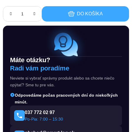
DO KOŠÍKA
Máte otázku?
Radi vám poradíme
Neviete si vybrať správny produkt alebo sa chcete niečo
opýtať? Sme tu pre vás.
Odpovedáme počas pracovných dní do niekoľkých
minút.
037 772 02 97
Po-Pia: 7:00 – 15:30