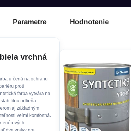
Parametre
Hodnotenie
biela vrchná
farba určená na ochranu
ariéru proti
tetická farba vytvára na
stabilitou odtieňa.
terom aj základným
teľnosti veľmi komfortná.
teriérových i
sť dve vrstvy pre