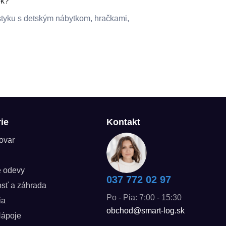
ok?
styku s detským nábytkom, hračkami,
ie
Kontakt
tovar
é odevy
037 772 02 97
sť a záhrada
Po - Pia: 7:00 - 15:30
ia
obchod@smart-log.sk
Nápoje