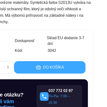
 porézne materiály. Syntetická farba S2013U vytvára na
slý ochranný film, ktorý je odolný voči vlhkosti a
m. Má výbornú priľnavosť na základné nátery i na
rchy.
s
Sklad EU dodanie 3-7
Dostupnosť
dní
Kód:
3042
DO KOŠÍKA
037 772 02 97
e otázku?
Po-Pia: 7:00 –
i vám
15:30