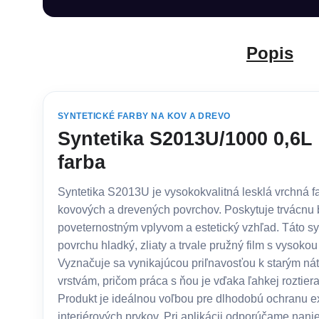
Popis
SYNTETICKÉ FARBY NA KOV A DREVO
Syntetika S2013U/1000 0,6L 
farba
Syntetika S2013U je vysokokvalitná lesklá vrchná 
kovových a drevených povrchov. Poskytuje trvácnu b
poveternostným vplyvom a estetický vzhľad. Táto syn
povrchu hladký, zliaty a trvale pružný film s vysokou 
Vyznačuje sa vynikajúcou priľnavosťou k starým ná
vrstvám, pričom práca s ňou je vďaka ľahkej roztiera
Produkt je ideálnou voľbou pre dlhodobú ochranu ex
interiérových prvkov. Pri aplikácii odporúčame nanie