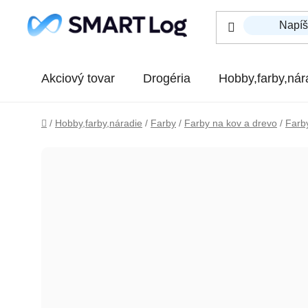
Prejsť na obsah
Akciový tovar
Drogéria
Hobby,farby,nár
Domov
/
Hobby,farby,náradie
/
Farby
/
Farby na kov a drevo
/
Farby