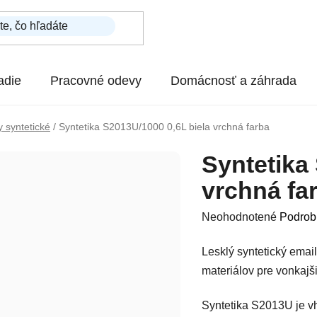
adie
Pracovné odevy
Domácnosť a záhrada
 syntetické
/
Syntetika S2013U/1000 0,6L biela vrchná farba
Syntetika
vrchná fa
Priemerné hodnotenie p
Neohodnotené
Podrob
Lesklý syntetický emai
materiálov pre vonkajši
Syntetika S2013U je v