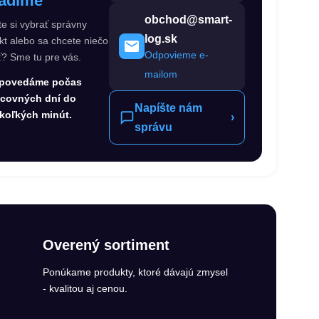
adíme
obchod@smart-
te si vybrať správny
log.sk
kt alebo sa chcete niečo
Odpovieme e-
ť? Sme tu pre vás.
mailom
povedáme počas
acovných dní do
Napíšte nám
koľkých minút.
›
správu
Overený sortiment
Ponúkame produkty, ktoré dávajú zmysel
- kvalitou aj cenou.