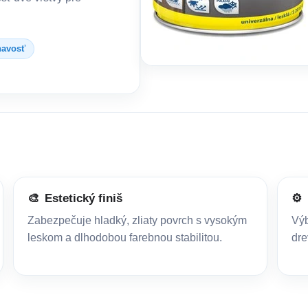
navosť
🎨
Estetický finiš
⚙️
Zabezpečuje hladký, zliaty povrch s vysokým
Výb
leskom a dlhodobou farebnou stabilitou.
dre