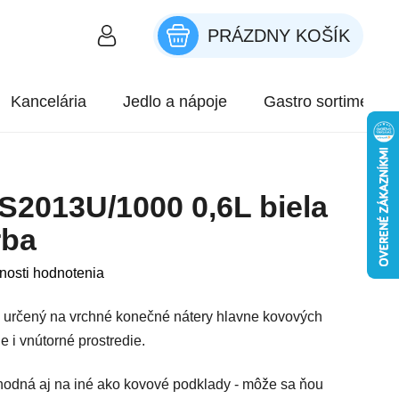
PRÁZDNY KOŠÍK
NÁKUPNÝ KOŠÍK
Kancelária
Jedlo a nápoje
Gastro sortiment
 S2013U/1000 0,6L biela
rba
roduktu je 0,0 z 5 hviezdičiek.
nosti hodnotenia
l určený na vrchné konečné nátery hlavne kovových
e i vnútorné prostredie.
hodná aj na iné ako kovové podklady - môže sa ňou