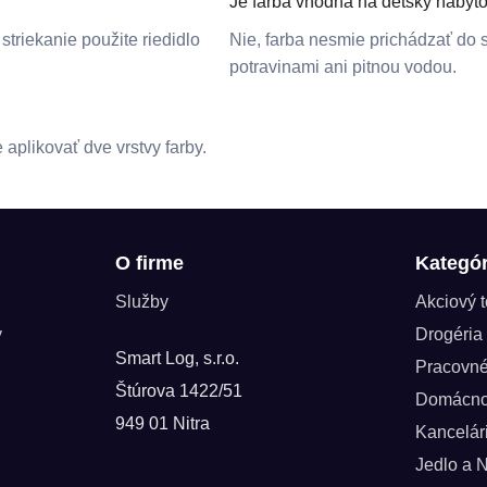
Je farba vhodná na detský nábyt
striekanie použite riedidlo
Nie, farba nesmie prichádzať do 
potravinami ani pitnou vodou.
plikovať dve vrstvy farby.
O firme
Kategór
Služby
Akciový 
y
Drogéria
Smart Log, s.r.o.
Pracovn
Štúrova 1422/51
Domácno
949 01 Nitra
Kancelár
Jedlo a 