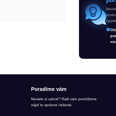
por
Nevie
produ
opýta
Od
pr
nie
Poradíme vám
Neviete si vybrať? Radi vám pomôžeme
nájsť to správne riešenie.