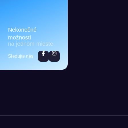
Nekonečné
možnosti
na jednom mieste
Sledujte nás