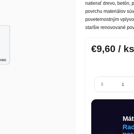
natierať drevo, betón,
povrchu materiálov súvi
poveternostným vplyvo
staršie renovované pov
€9,60
/ k
Jednotková cena:
Mát
Rad