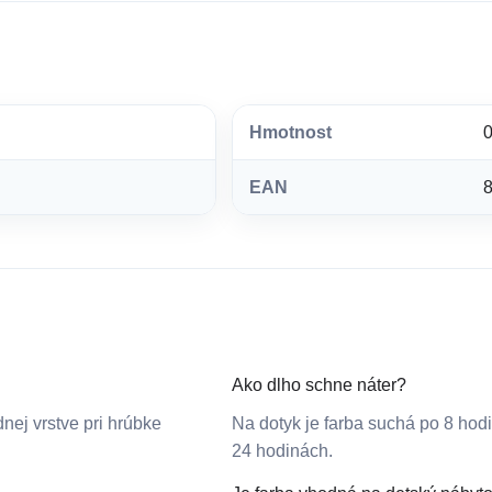
Hmotnost
0
EAN
Ako dlho schne náter?
nej vrstve pri hrúbke
Na dotyk je farba suchá po 8 hod
24 hodinách.