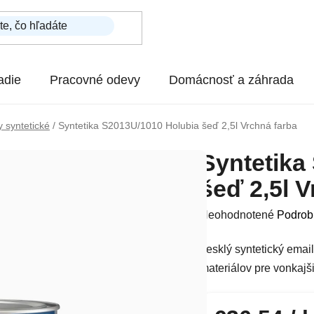
adie
Pracovné odevy
Domácnosť a záhrada
 syntetické
/
Syntetika S2013U/1010 Holubia šeď 2,5l Vrchná farba
Syntetika
šeď 2,5l 
Priemerné hodnotenie p
Neohodnotené
Podrob
Lesklý syntetický emai
materiálov pre vonkajši