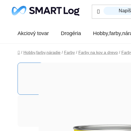
Prejsť na obsah
Akciový tovar
Drogéria
Hobby,farby,nár
Domov
/
Hobby,farby,náradie
/
Farby
/
Farby na kov a drevo
/
Farby