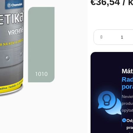
€36,54
/ 
Jednotková cena:
Mát
Rad
por
Nevie
produ
opýta
Od
pr