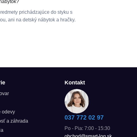
 nábytok?
 predmety prichádzajúce do styku s
ou, ani na detský nábytok a hračky.
ie
Kontakt
tovar
é odevy
037 772 02 97
sť a záhrada
Po - Pia: 7:00 - 15:30
ia
obchod@smart-log.sk