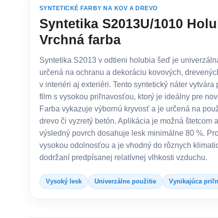
SYNTETICKÉ FARBY NA KOV A DREVO
Syntetika S2013U/1010 Holub
Vrchná farba
Syntetika S2013 v odtieni holubia šeď je univerzáln
určená na ochranu a dekoráciu kovových, drevenýc
v interiéri aj exteriéri. Tento syntetický náter vytvára
film s vysokou priľnavosťou, ktorý je ideálny pre nov
Farba vykazuje výbornú kryvosť a je určená na použi
drevo či vyzretý betón. Aplikácia je možná štetcom a
výsledný povrch dosahuje lesk minimálne 80 %. Pr
vysokou odolnosťou a je vhodný do rôznych klimati
dodržaní predpísanej relatívnej vlhkosti vzduchu.
Vysoký lesk
Univerzálne použitie
Vynikajúca priľ