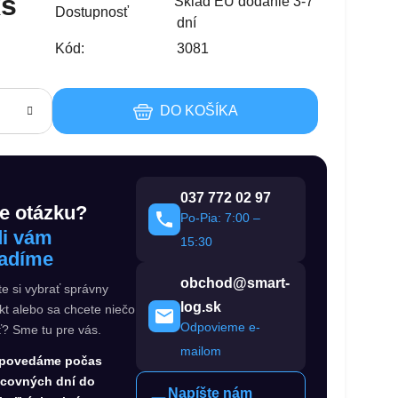
ks
Sklad EU dodanie 3-7
Dostupnosť
dní
Kód:
3081
DO KOŠÍKA
037 772 02 97
e otázku?
Po-Pia: 7:00 –
i vám
15:30
adíme
obchod@smart-
te si vybrať správny
log.sk
kt alebo sa chcete niečo
Odpovieme e-
ť? Sme tu pre vás.
mailom
povedáme počas
acovných dní do
Napíšte nám