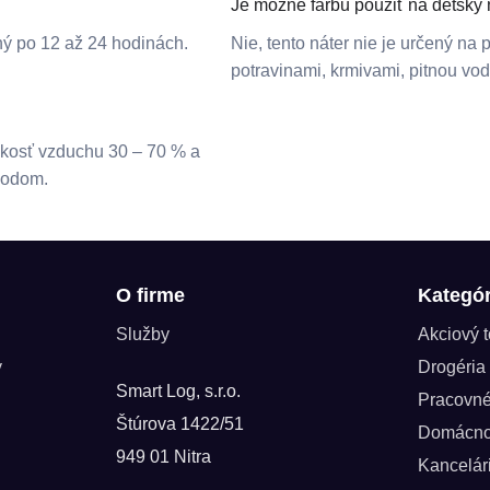
Je možné farbu použiť na detský
ľný po 12 až 24 hodinách.
Nie, tento náter nie je určený na
potravinami, krmivami, pitnou vod
vlhkosť vzduchu 30 – 70 % a
bodom.
O firme
Kategór
Služby
Akciový 
y
Drogéria
Smart Log, s.r.o.
Pracovn
Štúrova 1422/51
Domácno
949 01 Nitra
Kancelár