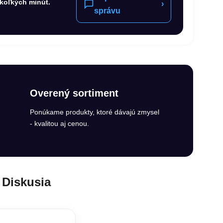
koľkých minút.
›
správu
Overený sortiment
Ponúkame produkty, ktoré dávajú zmysel
- kvalitou aj cenou.
Diskusia