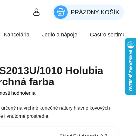
PRÁZDNY KOŠÍK
NÁKUPNÝ KOŠÍK
Kancelária
Jedlo a nápoje
Gastro sortiment
 S2013U/1010 Holubia
Vrchná farba
roduktu je 0,0 z 5 hviezdičiek.
nosti hodnotenia
l určený na vrchné konečné nátery hlavne kovových
e i vnútorné prostredie.