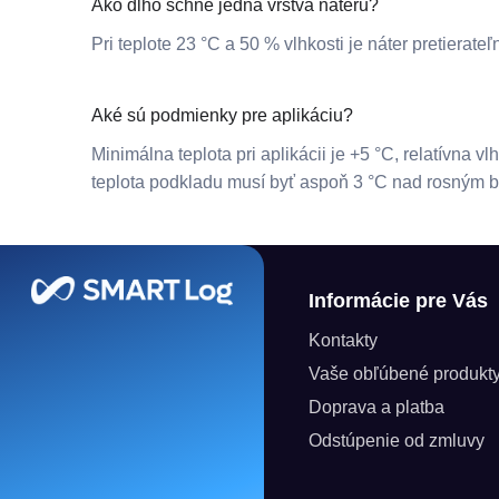
Ako dlho schne jedna vrstva náteru?
Pri teplote 23 °C a 50 % vlhkosti je náter pretierate
Aké sú podmienky pre aplikáciu?
Minimálna teplota pri aplikácii je +5 °C, relatívna 
teplota podkladu musí byť aspoň 3 °C nad rosným 
Zápätie
Informácie pre Vás
Kontakty
Vaše obľúbené produkt
Doprava a platba
Odstúpenie od zmluvy