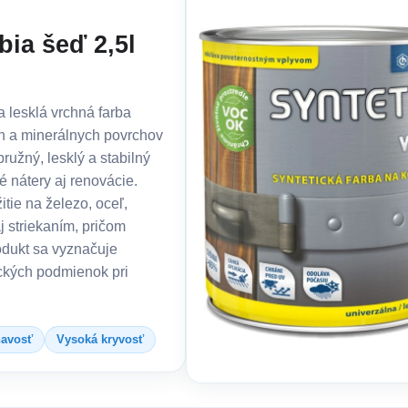
ia šeď 2,5l
a lesklá vrchná farba
h a minerálnych povrchov
 pružný, lesklý a stabilný
é nátery aj renovácie.
tie na železo, oceľ,
j striekaním, pričom
odukt sa vyznačuje
ckých podmienok pri
navosť
Vysoká kryvosť