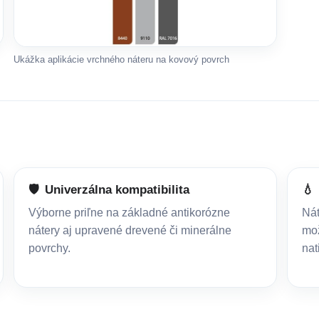
Ukážka aplikácie vrchného náteru na kovový povrch
🛡️
Univerzálna kompatibilita
💧
Výborne priľne na základné antikorózne
Nát
nátery aj upravené drevené či minerálne
mož
povrchy.
nat