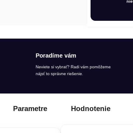
nie
Poradíme vám
Neviete si vybrať? Radi vám pomôžeme
nájsť to správne riešenie.
Parametre
Hodnotenie