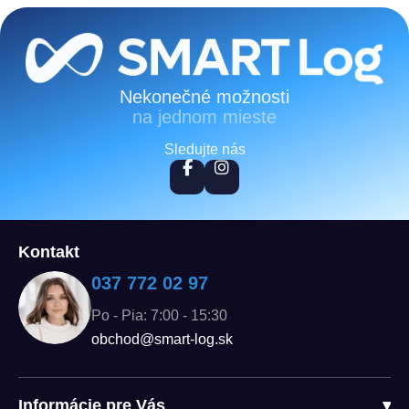
Zápätie
Nekonečné možnosti
na jednom mieste
Sledujte nás
Kontakt
037 772 02 97
Po - Pia: 7:00 - 15:30
obchod@smart-log.sk
Informácie pre Vás
▾