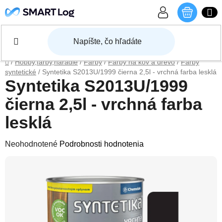
Prejsť na obsah
NÁKU
Domov
/
Hobby,farby,náradie
/
Farby
/
Farby na kov a drevo
/
Farby
syntetické
/
Syntetika S2013U/1999 čierna 2,5l - vrchná farba lesklá
Syntetika S2013U/1999
čierna 2,5l - vrchná farba
lesklá
Priemerné hodnotenie produktu je 0,0 z 5 hviezdičiek.
Neohodnotené
Podrobnosti hodnotenia