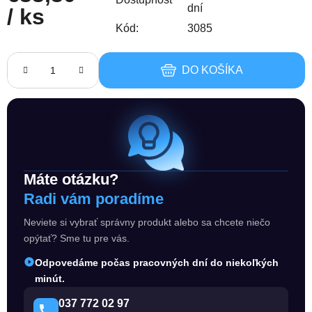
dní
/ ks
Kód:
3085
Jednotková cena:
DO KOŠÍKA
Máte otázku?
Radi vám poradíme
Neviete si vybrať správny produkt alebo sa chcete niečo
opýtať? Sme tu pre vás.
Odpovedáme počas pracovných dní do niekoľkých
minút.
037 772 02 97