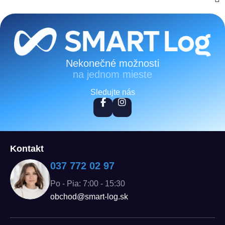
Zápätie
Nekonečné možnosti
na jednom mieste
Sledujte nás
Kontakt
037 772 02 97
Po - Pia: 7:00 - 15:30
obchod@smart-log.sk