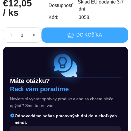
€12,05
Sklad EU dodanie 3-7
Dostupnosť
dní
/ ks
Kód:
3058
Jednotková cena:
DO KOŠÍKA
Máte otázku?
Radi vám poradíme
Neviete si vybrať správny produkt alebo sa chcete niečo
opýtať? Sme tu pre vás.
Odpovedáme počas pracovných dní do niekoľkých
minút.