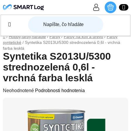
Prejsť na obsah
NÁKU
Domov
/
Hobby,farby,náradie
/
Farby
/
Farby na kov a drevo
/
Farby
syntetické
/
Syntetika S2013U/5300 strednozelená 0,6l - vrchná
farba lesklá
Syntetika S2013U/5300
strednozelená 0,6l -
vrchná farba lesklá
Priemerné hodnotenie produktu je 0,0 z 5 hviezdičiek.
Neohodnotené
Podrobnosti hodnotenia