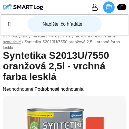
Prejsť na obsah
NÁKU
Domov
/
Hobby,farby,náradie
/
Farby
/
Farby na kov a drevo
/
Farby
syntetické
/
Syntetika S2013U/7550 oranžová 2,5l - vrchná farba
lesklá
Syntetika S2013U/7550
oranžová 2,5l - vrchná
farba lesklá
Priemerné hodnotenie produktu je 0,0 z 5 hviezdičiek.
Neohodnotené
Podrobnosti hodnotenia