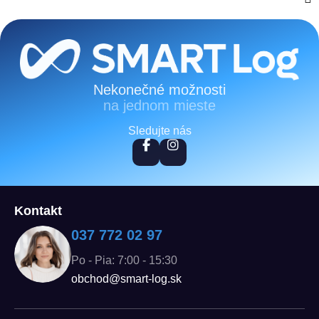
Zápätie
Nekonečné možnosti
na jednom mieste
Sledujte nás
Kontakt
037 772 02 97
Po - Pia: 7:00 - 15:30
obchod@smart-log.sk