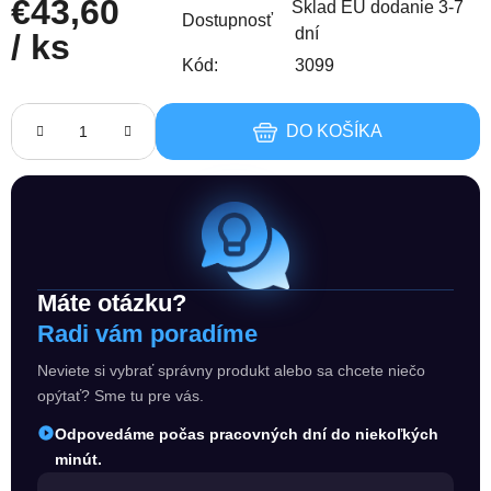
€43,60
Sklad EU dodanie 3-7
Dostupnosť
dní
/ ks
Kód:
3099
Jednotková cena:
DO KOŠÍKA
Máte otázku?
Radi vám poradíme
Neviete si vybrať správny produkt alebo sa chcete niečo
opýtať? Sme tu pre vás.
Odpovedáme počas pracovných dní do niekoľkých
minút.