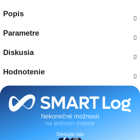
Popis
Parametre
Diskusia
Hodnotenie
Zápätie
Nekonečné možnosti
na jednom mieste
Sledujte nás