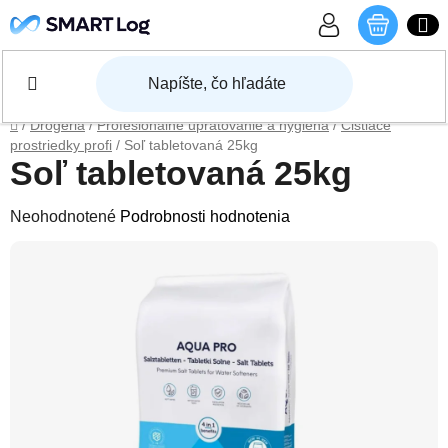
Prejsť na obsah
NÁKU
Domov
/
Drogéria
/
Profesionálne upratovanie a hygiena
/
Čistiace
prostriedky profi
/
Soľ tabletovaná 25kg
Soľ tabletovaná 25kg
Priemerné hodnotenie produktu je 0,0 z 5 hviezdičiek.
Neohodnotené
Podrobnosti hodnotenia