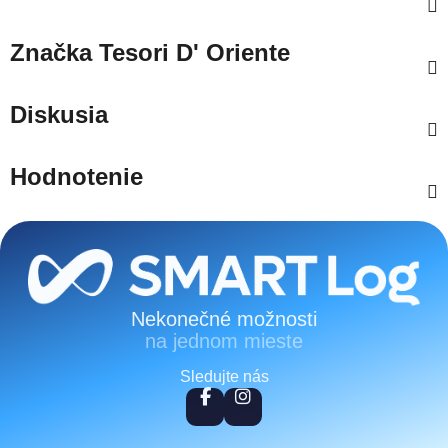
Značka
Tesori D' Oriente
Diskusia
Hodnotenie
Zápätie
Nekonečné možnosti
na jednom mieste
Sledujte nás