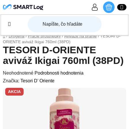
Prejsť na obsah
NÁKU
Domov
/
Drogéria
/
Pracie prostriedky
/
Aviváže na pranie
/
TESORI D-
ORIENTE aviváž Ikigai 760ml (38PD)
TESORI D-ORIENTE
aviváž Ikigai 760ml (38PD)
Priemerné hodnotenie produktu je 0,0 z 5 hviezdičiek.
Neohodnotené
Podrobnosti hodnotenia
Značka:
Tesori D' Oriente
AKCIA