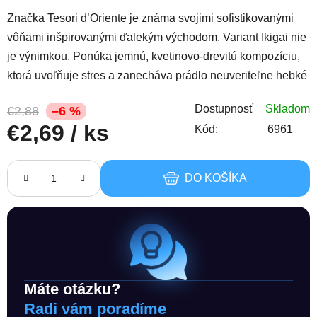
Značka Tesori d’Oriente je známa svojimi sofistikovanými
vôňami inšpirovanými ďalekým východom. Variant Ikigai nie
je výnimkou. Ponúka jemnú, kvetinovo-drevitú kompozíciu,
ktorá uvoľňuje stres a zanecháva prádlo neuveriteľne hebké
Dostupnosť
Skladom
€2,88
–6 %
€2,69
/ ks
Kód:
6961
Jednotková cena:
DO KOŠÍKA
Máte otázku?
Radi vám poradíme