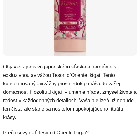
Objavte tajomstvo japonského šťastia a harmónie s
exkluzívnou avivážou Tesori d’Oriente Ikigai. Tento
koncentrovaný avivážny prostriedok prináša do vašej
domácnosti filozofiu „Ikigai“ – umenie hľadať zmysel života a
radosť v každodenných detailoch. Vaša bielizeň už nebude
len čistá, ale stane sa nositeľom upokojujúceho rituálu
krásy.
Prečo si vybrať Tesori d’Oriente Ikigai?