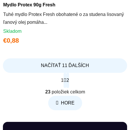
Mydlo Protex 90g Fresh
Tuhé mydlo Protex Fresh obohatené o za studena lisovaný
ľanový olej pomáha...
Skladom
€0,88
NAČÍTAŤ 11 ĎALŠÍCH
Stránkovanie
1
2
Ovládacie prvky výpisu
23
položiek celkom
HORE