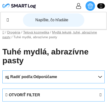
Prejsť na obsah
NÁKU
Domov
/
Drogéria
/
Telová kozmetika
/
Mydlá tekuté, tuhé, abrazívne
pasty
/
Tuhé mydlá, abrazívne pasty
Tuhé mydlá, abrazívne
pasty
Radenie produktov
Radiť podľa:
Odporúčame
OTVORIŤ FILTER