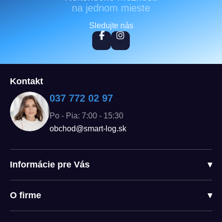
na jednom mieste
Sledujte nás
Kontakt
037 772 02 97
Po - Pia: 7:00 - 15:30
obchod@smart-log.sk
Informácie pre Vás
▾
O firme
▾