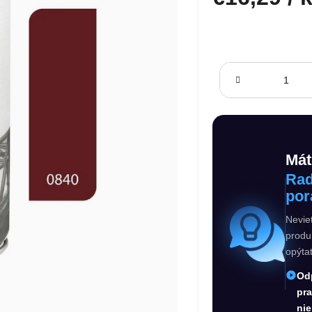
Jednotková cena:
Mát
Rad
por
Nevie
produ
opýta
Od
pr
nie