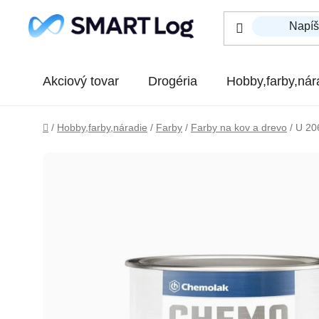
Prejsť na obsah
Akciový tovar
Drogéria
Hobby,farby,nár
Domov
/
Hobby,farby,náradie
/
Farby
/
Farby na kov a drevo
/
U 20