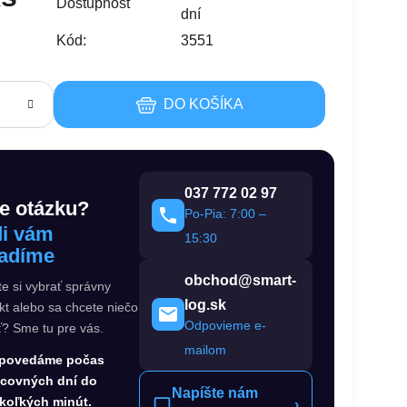
Dostupnosť
dní
Kód:
3551
DO KOŠÍKA
037 772 02 97
e otázku?
Po-Pia: 7:00 –
i vám
15:30
adíme
obchod@smart-
te si vybrať správny
log.sk
kt alebo sa chcete niečo
Odpovieme e-
ť? Sme tu pre vás.
mailom
povedáme počas
acovných dní do
Napíšte nám
koľkých minút.
›