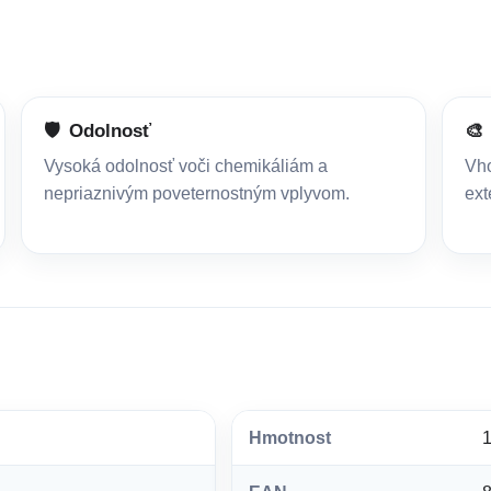
🛡️
Odolnosť
🎨
Vysoká odolnosť voči chemikáliám a
Vho
nepriaznivým poveternostným vplyvom.
ext
Hmotnost
1