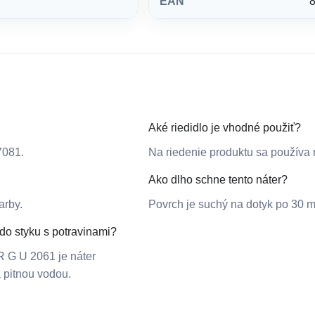
EAN
Aké riedidlo je vhodné použiť?
7081.
Na riedenie produktu sa používa 
Ako dlho schne tento náter?
arby.
Povrch je suchý na dotyk po 30 m
do styku s potravinami?
 G U 2061 je náter
 pitnou vodou.