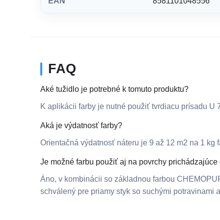
EAN
8581101048556
FAQ
Aké tužidlo je potrebné k tomuto produktu?
K aplikácii farby je nutné použiť tvrdiacu prísadu U 
Aká je výdatnosť farby?
Orientačná výdatnosť náteru je 9 až 12 m2 na 1 kg f
Je možné farbu použiť aj na povrchy prichádzajúce 
Áno, v kombinácii so základnou farbou CHEMOPUR
schválený pre priamy styk so suchými potravinami a