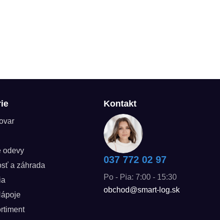
ie
Kontakt
tovar
é odevy
037 772 02 97
sť a záhrada
Po - Pia: 7:00 - 15:30
ia
obchod@smart-log.sk
Nápoje
rtiment