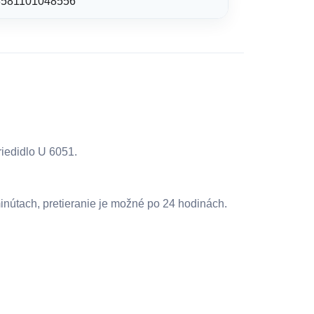
8581101048556
riedidlo U 6051.
inútach, pretieranie je možné po 24 hodinách.