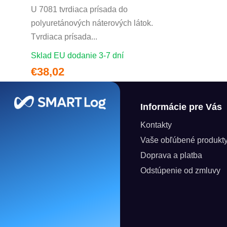
U 7081 tvrdiaca prísada do
polyuretánových náterových látok.
Tvrdiaca prísada...
Sklad EU dodanie 3-7 dní
€38,02
Zápätie
Informácie pre Vás
Kontakty
Vaše obľúbené produkt
Doprava a platba
Odstúpenie od zmluvy