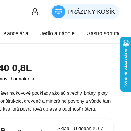
PRÁZDNY KOŠÍK
NÁKUPNÝ KOŠÍK
Kancelária
Jedlo a nápoje
Gastro sortiment
40 0,8L
roduktu je 0,0 z 5 hviezdičiek.
nosti hodnotenia
áter na kovové podklady ako sú strechy, brány, ploty,
onštrukcie, drevené a minerálne povrchy a všade tam,
 kvalitná povrchová úprava a odolnosť náteru.
ks
Sklad EU dodanie 3-7