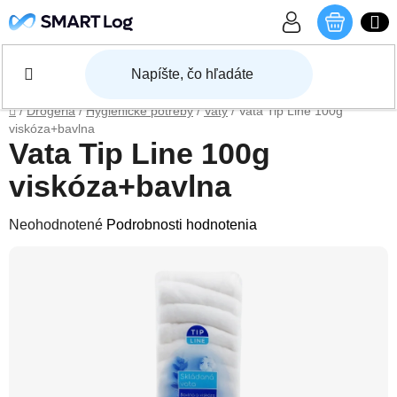
Prejsť na obsah
NÁKU
Domov
/
Drogéria
/
Hygienické potreby
/
Vaty
/
Vata Tip Line 100g
viskóza+bavlna
Vata Tip Line 100g
viskóza+bavlna
Priemerné hodnotenie produktu je 0,0 z 5 hviezdičiek.
Neohodnotené
Podrobnosti hodnotenia