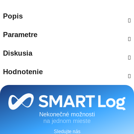
Popis
Parametre
Diskusia
Hodnotenie
Zápätie
Nekonečné možnosti
na jednom mieste
Sledujte nás