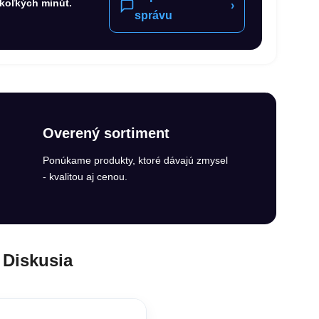
koľkých minút.
›
správu
Overený sortiment
Ponúkame produkty, ktoré dávajú zmysel
- kvalitou aj cenou.
Diskusia