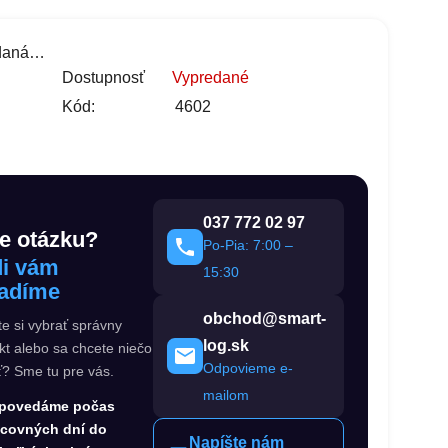
edaná…
s
Dostupnosť
Vypredané
Kód:
4602
037 772 02 97
e otázku?
Po-Pia: 7:00 –
i vám
15:30
adíme
obchod@smart-
te si vybrať správny
log.sk
kt alebo sa chcete niečo
Odpovieme e-
ť? Sme tu pre vás.
mailom
povedáme počas
acovných dní do
Napíšte nám