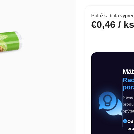
Položka bola vypr
€0,46
/ k
Jednotková cena:
Mát
Rad
por
Nevie
produ
opýta
Od
pr