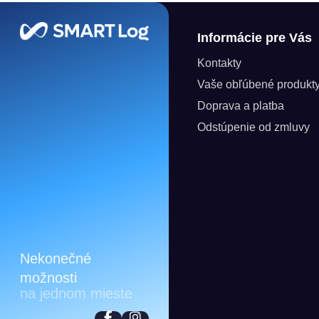
Zápätie
Informácie pre Vás
Kontakty
Vaše obľúbené produkt
Doprava a platba
Odstúpenie od zmluvy
Nekonečné
možnosti
na jednom mieste