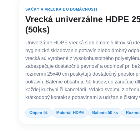
SÁČKY A VRECKÁ DO DOMÁCNOSTI
Vrecká univerzálne HDPE 2
(50ks)
Univerzálne HDPE vrecká s objemom 5 litrov sú id
hygienické skladovanie potravín alebo drobný odpa
vrecká sú vyrobené z vysokohustotného polyetylénu
zabezpečuje dostatočnú pevnosť a odolnosť pri be
rozmermi 25x40 cm poskytujú dostatočný priestor pr
potravín. Balenie obsahuje 50 kusov, čo zaručuje d
každej kuchyni či kancelárii. Vďaka svojmu zloženi
krátkodobý kontakt s potravinami a udržanie čistoty
Objem 5L
Materiál HDPE
Balenie 50 ks
Rozmer