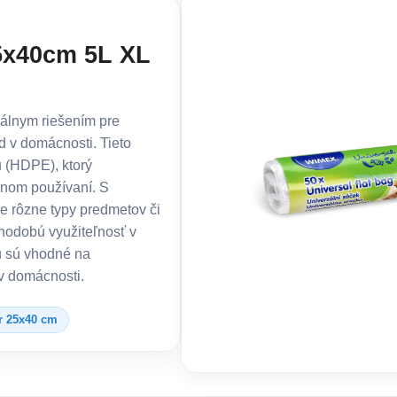
5x40cm 5L XL
eálnym riešením pre
d v domácnosti. Tieto
 (HDPE), ktorý
žnom používaní. S
e rôzne typy predmetov či
lhodobú využiteľnosť v
u sú vhodné na
 v domácnosti.
 25x40 cm