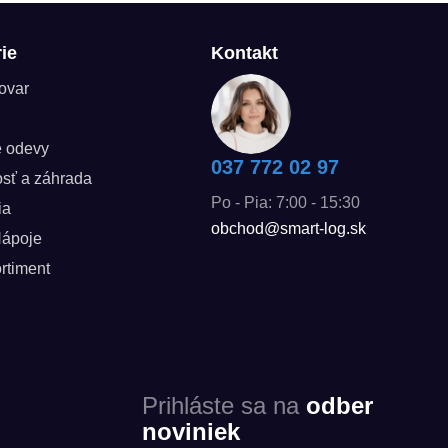
ie
Kontakt
tovar
é odevy
037 772 02 97
sť a záhrada
Po - Pia: 7:00 - 15:30
ia
obchod@smart-log.sk
Nápoje
rtiment
Prihláste sa na
odber
noviniek