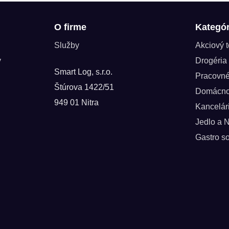
O firme
Kategór
Služby
Akciový 
y
Drogéria
Smart Log, s.r.o.
Pracovn
Štúrova 1422/51
Domácno
949 01 Nitra
Kancelár
Jedlo a 
Gastro so