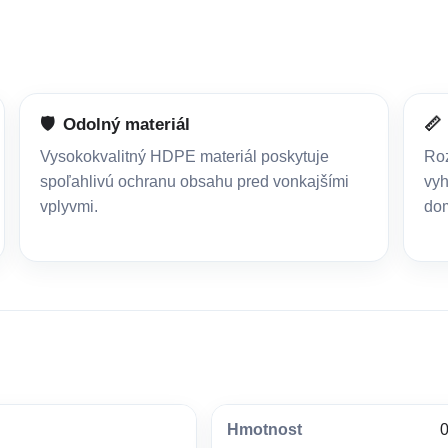
🛡️
Odolný materiál
📏
Vysokokvalitný HDPE materiál poskytuje
Roz
spoľahlivú ochranu obsahu pred vonkajšími
vyh
vplyvmi.
dom
Hmotnost
0