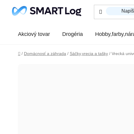
Prejsť na obsah
Akciový tovar
Drogéria
Hobby,farby,nár
Domov
/
Domácnosť a záhrada
/
Sáčky,vrecia a tašky
/
Vrecká uni