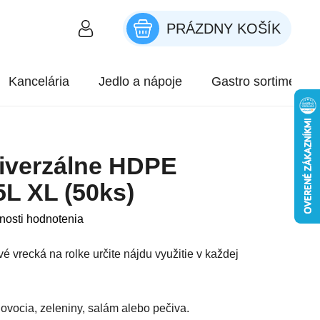
PRÁZDNY KOŠÍK
NÁKUPNÝ KOŠÍK
Kancelária
Jedlo a nápoje
Gastro sortiment
iverzálne HDPE
L XL (50ks)
roduktu je 0,0 z 5 hviezdičiek.
nosti hodnotenia
é vrecká na rolke určite nájdu využitie v každej
í ovocia, zeleniny, salám alebo pečiva.