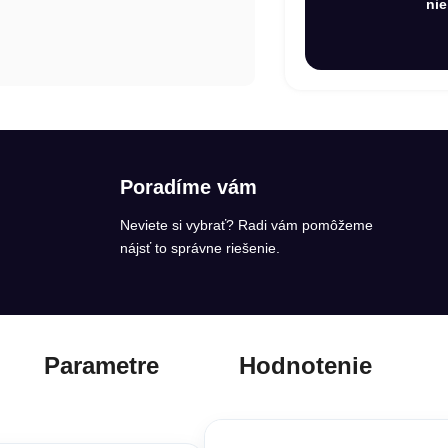
nie
Poradíme vám
Neviete si vybrať? Radi vám pomôžeme
nájsť to správne riešenie.
Parametre
Hodnotenie