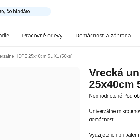
adie
Pracovné odevy
Domácnosť a záhrada
verzálne HDPE 25x40cm 5L XL (50ks)
Vrecká un
25x40cm 5
Priemerné hodnotenie p
Neohodnotené
Podrob
Univerzálne mikroténov
domácnosti.
Využijete ich pri balen